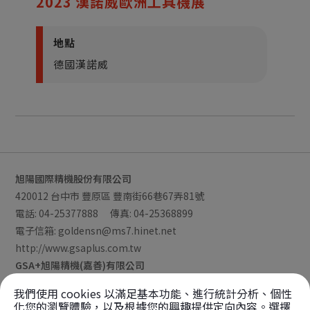
2023 漢諾威歐洲工具機展
地點
德國漢諾威
旭陽國際精機股份有限公司
420012
台中市
豐原區
豐南街66巷67弄81號
電話:
04-25377888
傳真:
04-25368899
電子信箱:
goldensn@ms7.hinet.net
http://www.gsaplus.com.tw
GSA+旭陽精機(嘉善)有限公司
浙江省嘉善縣
姚莊鎮
臨滬大道188號
我們使用 cookies 以滿足基本功能、進行統計分析、個性
電話:
+86-0573-8477-1999
傳真:
+86-0573-8477-9888
化您的瀏覽體驗，以及根據您的興趣提供定向內容。選擇